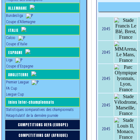
ALLEMAGNE
Bundesliga
Coupe d'Allemagne
20:45
ITALIE
Calcio
Coupe d'Italie
20:45
ESPAGNE
Liga
Coupe d'Espagne
ANGLETERRE
20:45
Premier League
FA Cup
League Cup
Infos inter-championnats
20:45
Statistiques comparatives des championnats
Récapitulatif de la dernière journée
COMPETITIONS UEFA (EUROPE)
20:45
COMPETITIONS CAF (AFRIQUE)