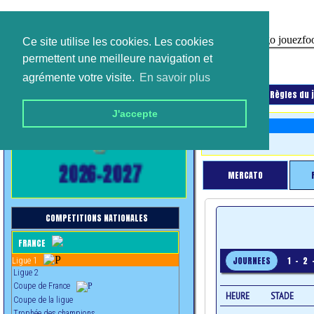
Ce site utilise les cookies. Les cookies
permettent une meilleure navigation et
agrémente votre visite.
En savoir plus
Accueil
Nous contacter
Règles du 
J'accepte
2026-2027
MERCATO
COMPETITIONS NATIONALES
FRANCE
JOURNEES
1
-
2
Ligue 1
Ligue 2
Coupe de France
HEURE
STADE
Coupe de la ligue
Trophée des champions